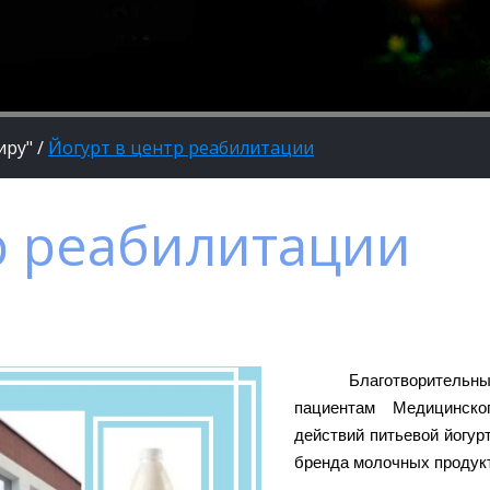
иру"
/
Йогурт в центр реабилитации
р реабилитации
Благотворительны
пациентам Медицинско
действий питьевой йогур
бренда молочных продукт