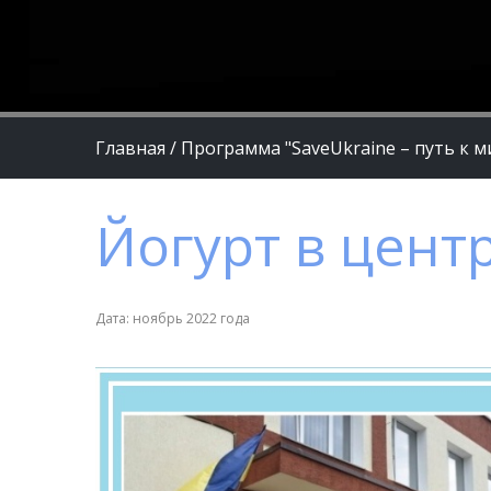
Главная
/
Программа "SaveUkraine – путь к м
Йогурт в цент
Дата: ноябрь 2022 года