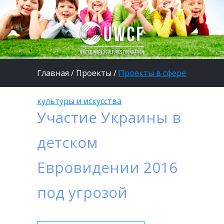
Главная
/
Проекты
/
Проекты в сфере
культуры и искусства
Участие Украины в
детском
Евровидении 2016
под угрозой