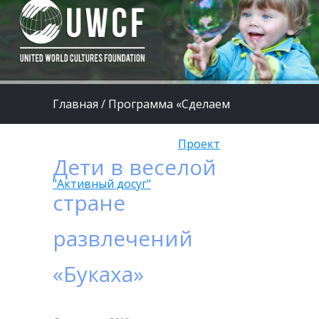
Главная
/
Программа «Сделаем
жизнь детей лучше»
/
Проект
Дети в веселой
"Активный досуг"
стране
развлечений
«Букаха»