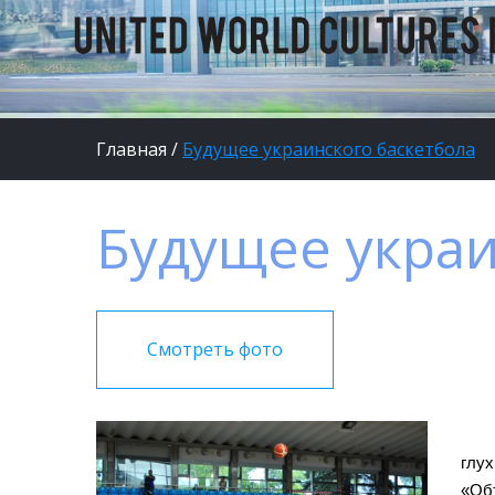
Главная
/
Будущее украинского баскетбола
Будущее украи
Смотреть фото
глу
«Об