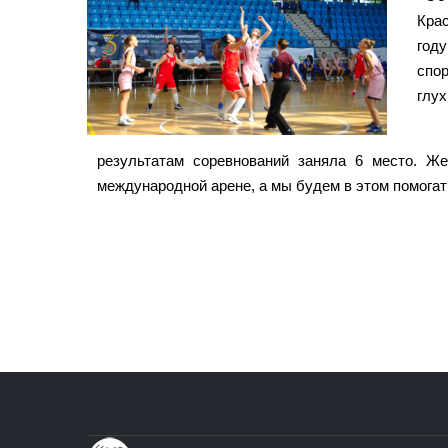
Крас
год
спо
глух
результатам соревнований заняла 6 место. Ж
международной арене, а мы будем в этом помогат