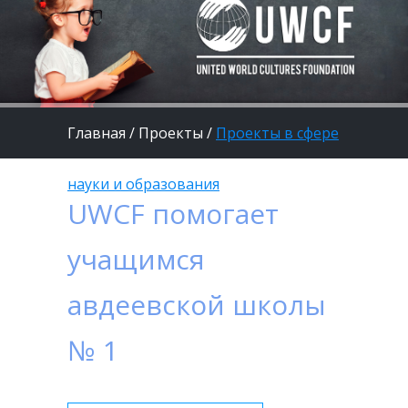
Главная
/
Проекты
/
Проекты в сфере
науки и образования
UWCF помогает
учащимся
авдеевской школы
№ 1