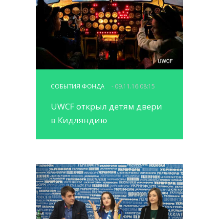
СОБЫТИЯ ФОНДА
- 09.11.16 08:15
UWCF открыл детям двери
в Кидляндию