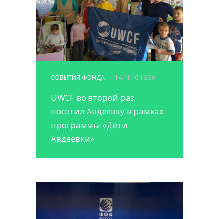
СОБЫТИЯ ФОНДА
- 14.11.16 16:36
UWCF во второй раз
посетил Авдеевку в рамках
программы «Дети
Авдеевки»