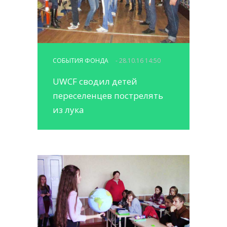
СОБЫТИЯ ФОНДА
- 28.10.16 14:50
UWCF сводил детей
переселенцев пострелять
из лука