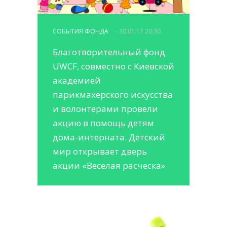
СОБЫТИЯ ФОНДА
- 30.01.17 20:30
Благотворительный фонд
UWCF, совместно с Киевской
академией
парикмахерского искусства
и волонтерами провели
акцию в помощь детям
дома-интерната. Детский
мир открывает дверь
акции «Веселая расческа»