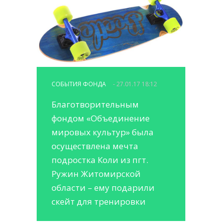
СОБЫТИЯ ФОНДА
- 27.01.17 18:12
Благотворительным
фондом «Объединение
мировых культур» была
осуществлена ​​мечта
подростка Коли из пгт.
Ружин Житомирской
области – ему подарили
скейт для тренировки