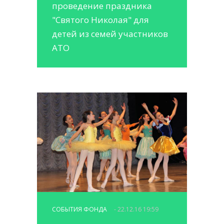
проведение праздника
"Святого Николая" для
детей из семей участников
АТО
СОБЫТИЯ ФОНДА
- 22.12.16 19:59