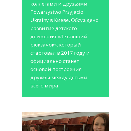
коллегами и друзьями
Towarzystwo Przyjaciol
Ukrainy в Киеве. Обсуждено
развитие детского
движения «Летающий
рюкзачок», который
стартовал в 2017 году и
официально станет
основой построения
дружбы между детьми
всего мира