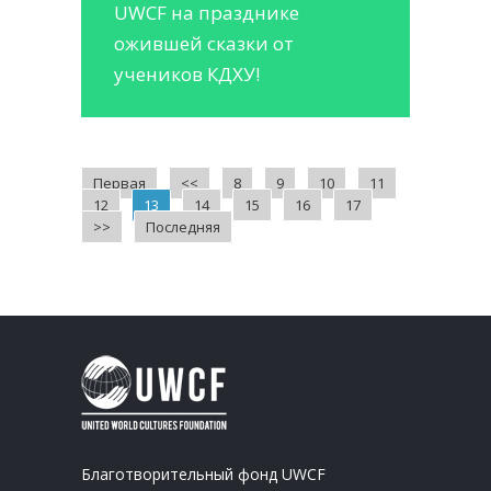
UWCF на празднике
ожившей сказки от
учеников КДХУ!
Первая
<<
8
9
10
11
12
13
14
15
16
17
>>
Последняя
Благотворительный фонд UWCF