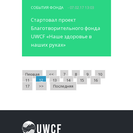
СОБЫТИЯ ФОНДА
- 07.02.17 13:03
Стартовал проект
Благотворительного фонда
UWCF «Наше здоровье в
наших руках»
Первая
<<
7
8
9
10
11
12
13
14
15
16
17
>>
Последняя