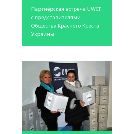
Партнёрская встреча UWCF
с представителями
Общества Красного Креста
Украины