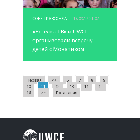
СОБЫТИЯ ФОНДА
- 18.03.17 21:02
«Веселка ТВ» и UWCF
организовали встречу
детей с Монатиком
Первая
<<
6
7
8
9
10
11
12
13
14
15
16
>>
Последняя