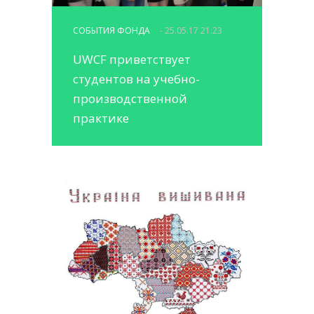
СОБЫТИЯ ФОНДА
- 25.05.17 21:23
UWCF приветствует
студентов на учебно-
производственной
практике