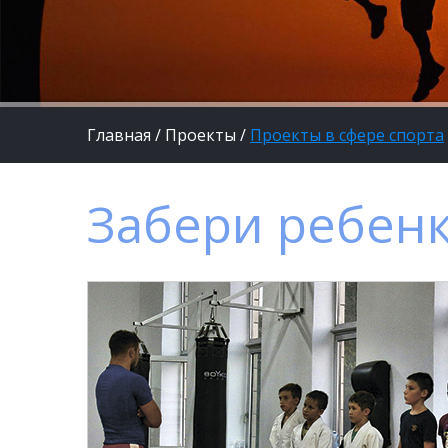
Главная
/
Проекты
/
Проекты в сфере спорта
Забери ребенк