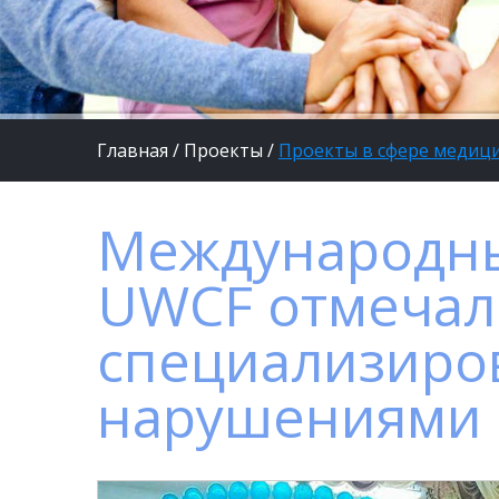
Главная
/
Проекты
/
Проекты в сфере медиц
Международны
UWCF отмечал 
специализиро
нарушениями 