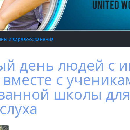
ины и здравоохранения
й день людей с 
вместе с ученика
ванной школы для 
слуха