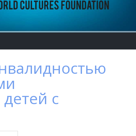
инвалидностью
ми
детей с