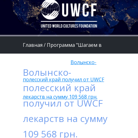
Главная
/
Программа "Шагаем в
страну Здоровье"
/
Волынско-
Волынско-
полесский край получил от UWCF
полесский край
лекарств на сумму 109 568 грн.
получил от UWCF
лекарств на сумму
109 568 грн.