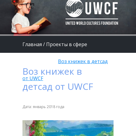
Главная
/
Проекты в сфере
образования
/
Воз книжек в детсад
Воз книжек в
от UWCF
детсад от UWCF
Дата: январь 2018 года