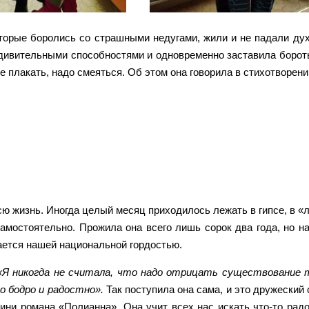
торые боролись со страшными недугами, жили и не падали дух
дивительными способностями и одновременно заставила бороть
е плакать, надо смеяться. Об этом она говорила в стихотворени
ю жизнь. Иногда целый месяц приходилось лежать в гипсе, в «л
самостоятельно. Прожила она всего лишь сорок два года, но н
ается нашей национальной гордостью.
«Я никогда не считала, что надо отрицать существование т
о бодро и радостно».
Так поступила она сама, и это дружеский 
оини романа «Полианна». Она учит всех нас искать что-то рад