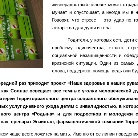
жизнерадостный человек может страдат
мучает и опустошает, а иногда мы в 
Говорят, что стресс – это удар по г
лекарства для души и тела.
Родители, у которых есть дети 
проблему одиночества, страха, стр
социальной незащищенности и обездо
кризисной ситуации. Один из самых 
слова, поддержка, помощь, ведь они б
редной раз приходит проект «Наше здоровье в наших рук
как Солнце освещает все темные уголки человеческой ду
терей Территориального центра социального обслуживани
ых услуг дневного ухода детям с инвалидностью, в которой
онного центра «Родына» и для подростков и молодежи 
а», препарат Энзистал, фармацевтической компании Торре
ком чаще всего ложится на мать. Именно от ее линии поведени