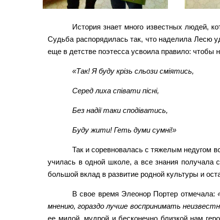
История знает много известных людей, ко
Судьба распорядилась так, что наделила Лесю у
еще в детстве поэтесса усвоила правило: чтобы н
«Так! Я буду крізь сльози сміятись,
Серед лиха співати пісні,
Без надії таки сподіватись,
Буду жити! Геть думи сумні!»
Так и соревновалась с тяжелым недугом вс
училась в одной школе, а все знания получала 
большой вклад в развитие родной культуры и ост
В свое время Элеонор Портер отмечала:
мнению, гораздо лучше воспринимать неизвестн
ее милой, мудрой и бесконечно близкой нам гер