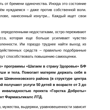
ь от бремени одиночества. Иногда это состояние
нём нуждаемся – даже против собственной воли.
олове, нанесенный изнутри... Каждый ищет свои
с определенными недостатками, остро переживают
есса, которая еще больше усиливает чувство
ленности. Им гораздо труднее найти выход из
действенных средств – правильно подобранные
удут способствовать повышению самооценки.
ах» программы «Шагаем в страну Здоровье» БФ
ши и тела. Помогает матерям держать себя в
я Шевченковского района (в структуре центра
 получают услуги 50 детей в возрасте от 3 до
с инвалидностью проекта «Горстка Доброты»
нт Фармасьтикалс ЛТД.
я, мужества, выдержки, уравновешенности зависит