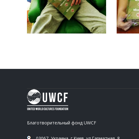
Благотворительный фонд UWCF
03067, Украина, г.Киев, ул.Гарматная, 8