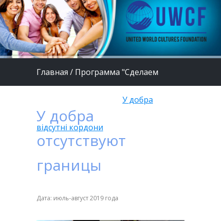
Главная
/
Программа "Сделаем
жизнь детей лучше"
/
У добра
У добра
відсутні кордони
отсутствуют
границы
Дата: июль-август 2019 года