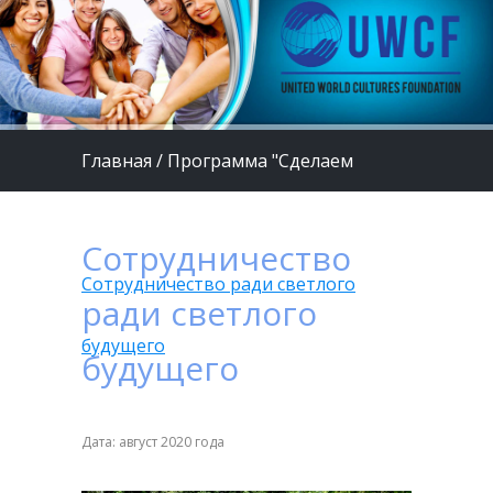
Главная
/
Программа "Сделаем
жизнь детей лучше"
/
Сотрудничество
Сотрудничество ради светлого
ради светлого
будущего
будущего
Дата: август 2020 года