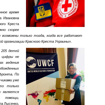
нное время
а Ивановна
ного Креста
жно скорее
 возможны только тогда, когда все работают
ой организации Красного Креста Украины».
 205 детей
и цифры не
ах ведения
обожденных
 фронта. По
тчиками уже
это только
n является
 помощи,
а Лысенко,