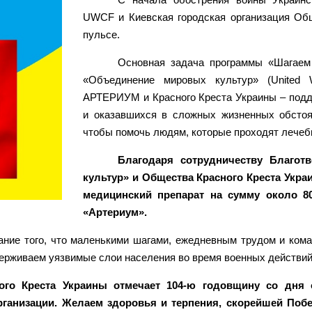
UWCF и Киевская городская организация Общ
пульсе.
Основная задача программы «Шагаем 
«Объединение мировых культур» (United W
АРТЕРИУМ и Красного Креста Украины – подд
и оказавшихся в сложных жизненных обстоя
чтобы помочь людям, которые проходят лечеб
Благодаря сотрудничеству Благот
культур» и Общества Красного Креста Укр
медицинский препарат на сумму около 80
«Артериум».
ние того, что маленькими шагами, ежедневным трудом и ком
ерживаем уязвимые слои населения во время военных действий
ого Креста Украины отмечает 104-ю годовщину со дня 
ганизации. Желаем здоровья и терпения, скорейшей Поб