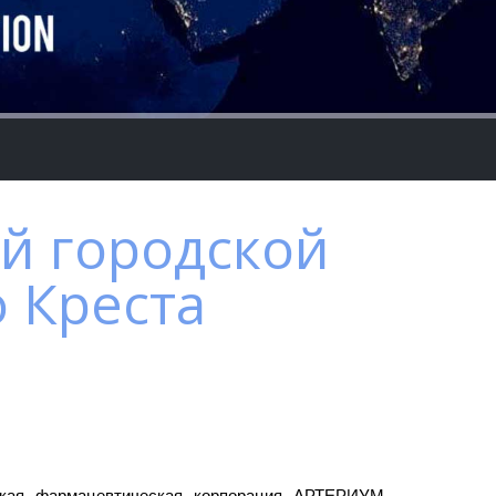
й городской
 Креста
ская фармацевтическая корпорация АРТЕРИУМ,