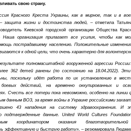
вливать свою страну.
ссия Красного Креста Украины, как в мирное, так и в вое
 – защита жизни и достоинства людей,
– отметила Татьян
ководитель Киевской городской организации Общества Крас
 –
Наша организация прилагает все усилия, чтобы как мо
омощь пострадавшему населению. Положительные изменения
вигаются к одной цели, что очень характерно для волонтерск
результате полномасштабной вооруженной агрессии России:
более 362 детей ранены (по состоянию на 18.04.2022). Эт
ьны, поскольку идёт работа по их установлению в мест
боевых действий, на временно оккупированных и осв
х. Счесть все потери пока невозможно, особенно на линии
м данным ВОЗ, за время войны в Украине российскими захва
ршено 43 нападения на систему здравоохранения. И 
о подтвержденные данные. United World Cultures Foundatio
вным координатором оказания благотворительной
ать эффективную и быструю работу»,
– резюмировала Людмил