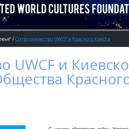
овья"
/
Сотрудничество UWCF и Красного Креста
о UWCF и Киевско
бщества Красного
С начала обострения войны Украин