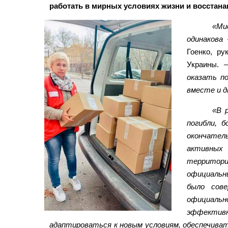
работать в мирных условиях жизни и восстана
«Ми
одинакова
Гоенко, ру
Украины.
оказать п
вместе и д
«В 
погибли, 
окончател
активных 
территория
официальны
было сове
официальн
эффекти
адаптироваться к новым условиям, обеспечив