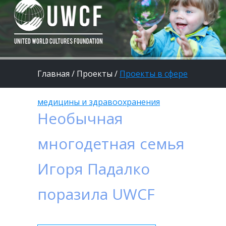
Главная
/
Проекты
/
Проекты в сфере
медицины и здравоохранения
Необычная
многодетная семья
Игоря Падалко
поразила UWCF