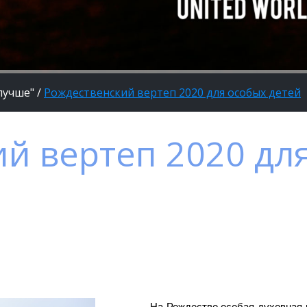
лучше"
/
Рождественский вертеп 2020 для особых детей
й вертеп 2020 дл
На Рождество особая духовная р