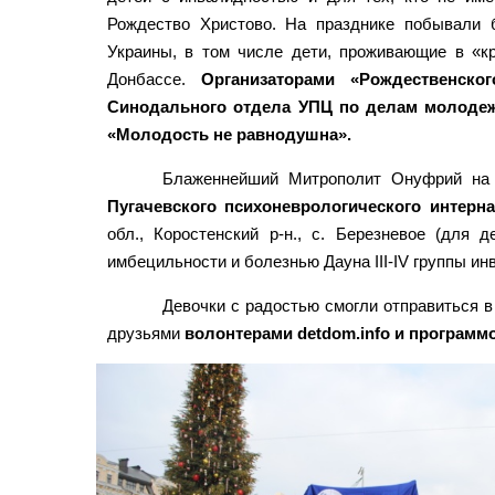
Рождество Христово. На празднике побывали 
Украины, в том числе дети, проживающие в «кр
Донбассе.
Организаторами «Рождественско
Синодального отдела УПЦ по делам молодеж
«Молодость не равнодушна».
Блаженнейший Митрополит Онуфрий на 
Пугачевского психоневрологического интерна
обл., Коростенский р-н., с. Березневое (для 
имбецильности и болезнью Дауна III-IV группы ин
Девочки с радостью смогли отправиться в
друзьями
волонтерами detdom.info и програм