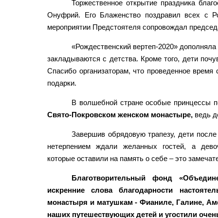
Торжественное открытие праздника благ
Онуфрий. Его Блаженство поздравил всех с Ро
мероприятии Предстоятеля сопровождал председ
«Рождественский вертеп-2020» дополняла 
закладываются с детства. Кроме того, дети почу
Спасибо организаторам, что проведенное время
подарки.
В волшебной стране особые принцессы п
Свято-Покровском женском монастыре,
ведь д
Завершив обрядовую трапезу, дети после
нетерпением ждали желанных гостей, а девоч
которые оставили на память о себе – это замечат
Благотворительный фонд «Объедин
искренние слова благодарности настоятел
монастыря и матушкам - Фианиле, Галине, Ам
наших путешествующих детей и угостили очен