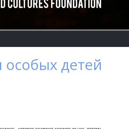
я особых детей
адость, которая занимает каждого из нас, потому