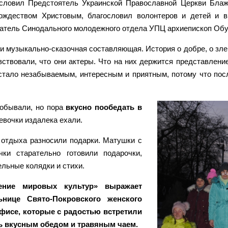
ословил Предстоятель Украинской Православной Церкви Бла
ждеством Христовым, благословил волонтеров и детей и в
атель Синодального молодежного отдела УПЦ архиепископ Обу
и музыкально-сказочная составляющая. История о добре, о зле,
вствовали, что они актеры. Что на них держится представление
 стало незабываемым, интересным и приятным, потому что пос
обывали, но пора
вкусно пообедать в
евочки издалека ехали.
 отдыха разносили подарки. Матушки с
ки старательно готовили подарочки,
ельные колядки и стихи.
ение мировых культур» выражает
ьнице Свято-Покровского женского
фисе, которые с радостью встретили
ь вкусным обедом и травяным чаем.