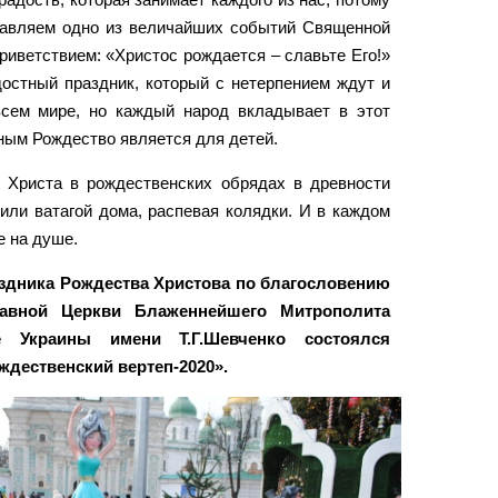
лавляем одно из величайших событий Священной
риветствием: «Христос рождается – славьте Его!»
достный праздник, который с нетерпением ждут и
всем мире, но каждый народ вкладывает в этот
тным Рождество является для детей.
Христа в рождественских обрядах в древности
или ватагой дома, распевая колядки. И в каждом
е на душе.
раздника Рождества Христова по благословению
лавной Церкви Блаженнейшего Митрополита
 Украины имени Т.Г.Шевченко состоялся
дественский вертеп-2020».