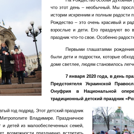
что этот день – необычный. Мы прос
истории искренним и полным радости п
Рождество – это очень красивый и ра
взрослые и дети. Его празднуют во 
праздник что-то свое. Особенно радос
Первыми глашатаями рождения 
были дети и подростки, которые обход
доме светлее, людям становилось легч
7 января 2020 года, в день п
Предстоятеля Украинской Правос
Онуфрия в Национальной опере
традиционный детский праздник «Рож
тый год подряд. Этот детский праздник
Митрополите Владимире. Праздничное
т и детей из малообеспеченных семей,
ет возможности празднично встретить