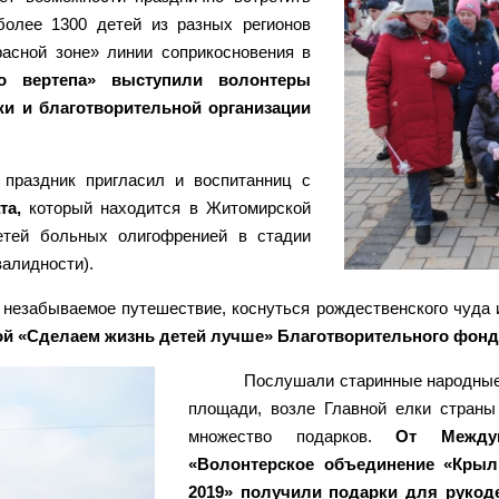
более 1300 детей из разных регионов
асной зоне» линии соприкосновения в
го вертепа» выступили волонтеры
и и благотворительной организации
праздник пригласил и воспитанниц с
та,
который находится в Житомирской
детей больных олигофренией в стадии
валидности).
 незабываемое путешествие, коснуться рождественского чуда 
мой «Сделаем жизнь детей лучше» Благотворительного фон
Послушали старинные народные
площади, возле Главной елки страны
множество подарков.
От Междун
«Волонтерское объединение «Крыл
2019» получили подарки для рукод