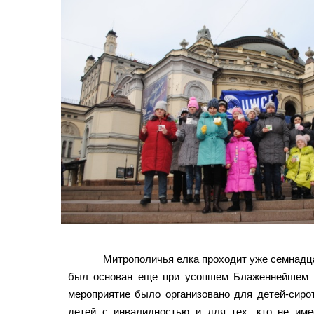
Митрополичья елка проходит уже семнадца
был основан еще при усопшем Блаженнейшем 
мероприятие было организовано для детей-сиро
детей с инвалидностью и для тех, кто не име