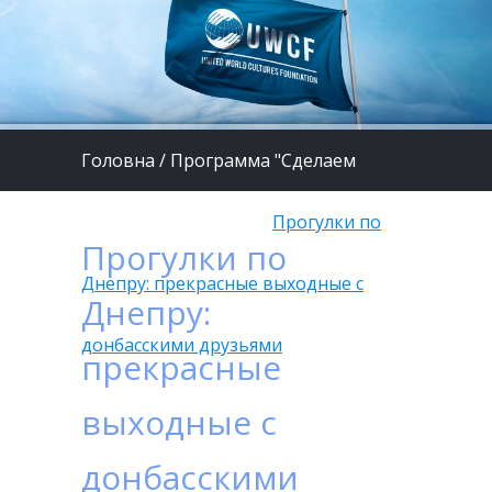
Головна
/
Программа "Сделаем
жизнь детей лучше"
/
Прогулки по
Прогулки по
Днепру: прекрасные выходные с
Днепру:
донбасскими друзьями
прекрасные
выходные с
донбасскими