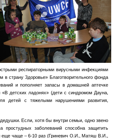
и острыми респираторными вирусными инфекциями
ем в страну Здоровье» Благотворительного фонда
еваний и пополняет запасы в домашней аптечке
 «В детских ладонях» (дети с синдромом Дауна,
для детей с тяжелыми нарушениями развития,
дедушки. Если, хотя бы внутри семьи, одно звено
ка простудных заболеваний способна защитить
 еще чаще – 6-10 раз (Гриневич О.И., Матяш В.И.,