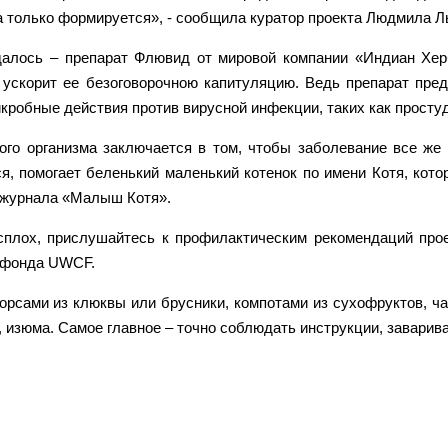
ма только формируется», - сообщила куратор проекта Людмила Л
далось – препарат Флювид от мировой компании «Индиан Хе
 ускорит ее безоговорочною капитуляцию. Ведь препарат пре
кробные действия против вирусной инфекции, таких как простуда,
ого организма заключается в том, чтобы заболевание все же
я, помогает беленький маленький котенок по имени Котя, кото
 журнала «Малыш Котя».
асплох, прислушайтесь к профилактическим рекомендаций пр
о фонда UWCF.
рсами из клюквы или брусники, компотами из сухофруктов, ч
, изюма. Самое главное – точно соблюдать инструкции, заварив