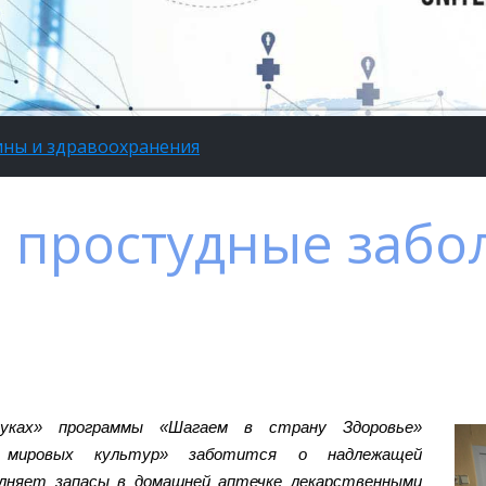
ины и здравоохранения
 простудные забо
уках» программы «Шагаем в страну Здоровье»
е мировых культур» заботится о надлежащей
олняет запасы в домашней аптечке лекарственными