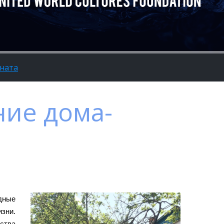
ната
ние дома-
одные
зни.
ства