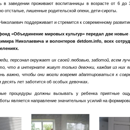
ь в заведении проживают воспитанницы в возрасте от 6 до 3
о отсталые, лишенные родительской опеки, дети-сироты.
Николаевич поддерживает и стремится к современному развити
 фонд «Объединение мировых культур» передал две новые 
мира Николаевича и волонтеров detdom.info, всех сотру
елениях.
еди, персонал окружает их своей любовью, заботой, всем л
 то, что в интернате живут только девочки, каждая из них 
нь важно, чтобы они могли вовремя адаптироваться к совр
и десять лет заботится об особых девочках.
дные процедуры должны вызывать у ребенка приятные ощу
оты является направление значительных усилий на формирован