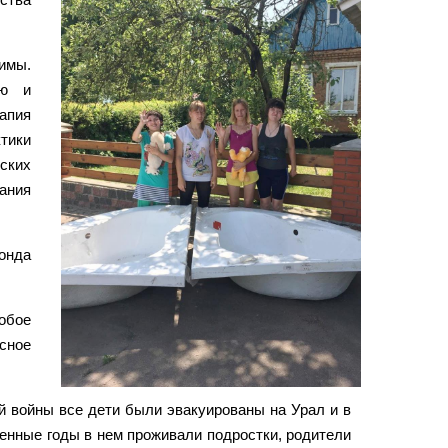
имы.
ию и
апия
тики
ских
ания
онда
обое
сное
й войны все дети были эвакуированы на Урал и в
оенные годы в нем проживали подростки, родители