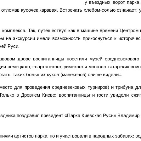
у въездных ворот парка
 отломав кусочек каравая. Встречать хлебом-солью означает: ув
 комплекса. Так, путешествуя как в машине времени Центром 
ы на экскурсии имели возможность прикоснуться к историче
ней Руси.
авовом дворе воспитанницы посетили музей средневекового
ия немецкого, спартанского, римского и монголо-татарских вои
ать, таких больших кукол (манекенов) они не видели...
место для проведения средневековых турниров) и трибуна дл
олько в Древнем Киеве: воспитанницы и гости увидели сжи
раздника поздравил президент «Парка Киевская Русь» Владимир
иями артистов парка, но и участвовали в народных забавах: во