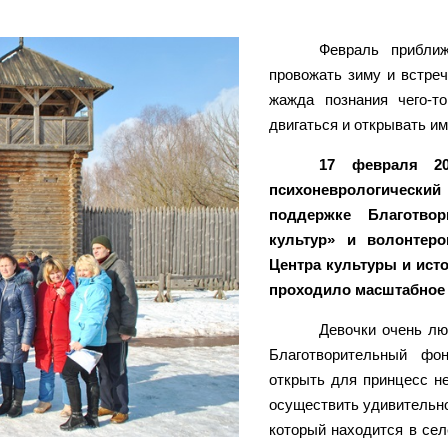
Февраль приближ
провожать зиму и встреч
жажда познания чего-т
двигаться и открывать им
17 февраля 20
психоневрологический
поддержке Благотво
культур» и волонтер
Центра культуры и исто
проходило масштабное 
Девочки очень лю
Благотворительный фо
открыть для принцесс н
осуществить удивительно
который находится в сел