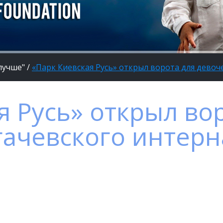
лучше"
/
«Парк Киевская Русь» открыл ворота для девоч
я Русь» открыл во
гачевского интерн