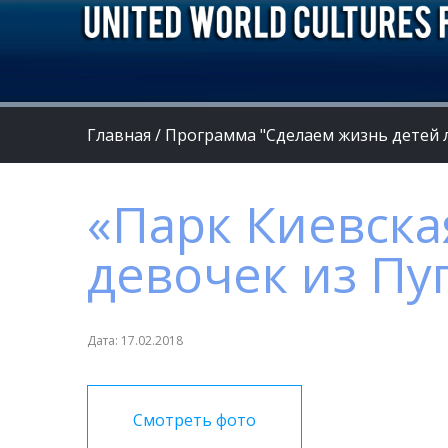
Главная
/
Программа "Сделаем жизнь детей 
«Парк Киевска
девочек из Пу
Дата: 17.02.2018
Смотреть фото