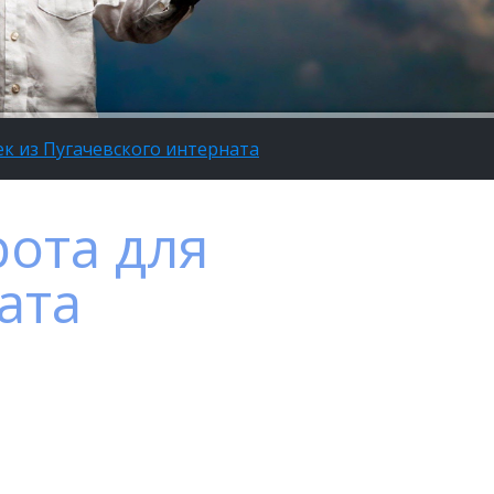
ек из Пугачевского интерната
рота для
ата