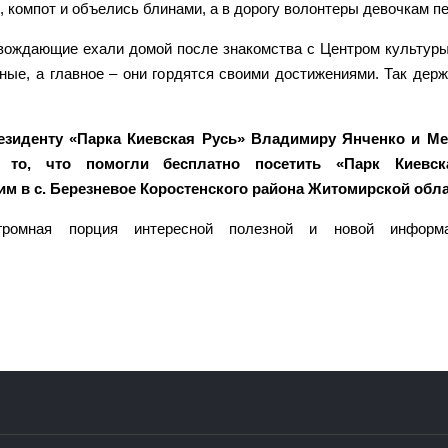
 компот и объелись блинами, а в дорогу волонтеры девочкам п
вождающие ехали домой после знакомства с Центром культуры 
ые, а главное – они гордятся своими достижениями. Так держ
зиденту «Парка Киевская Русь» Владимиру Янченко и Ме
 то, что помогли бесплатно посетить «Парк Киевск
м в с. Березневое Коростенского района Житомирской обла
громная порция интересной полезной и новой информац