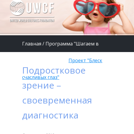
Главная
/
Программа "Шагаем в
страну Здоровье"
/
Проект "Блеск
Подростковое
счасливых глаз"
зрение –
своевременная
диагностика