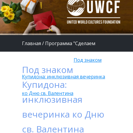
Главная
/
Программа "Сделаем
жизнь детей лучше"
/
Под знаком
Под знаком
Купидона: инклюзивная вечеринка
Купидона:
ко Дню св. Валентина
инклюзивная
вечеринка ко Дню
св. Валентина