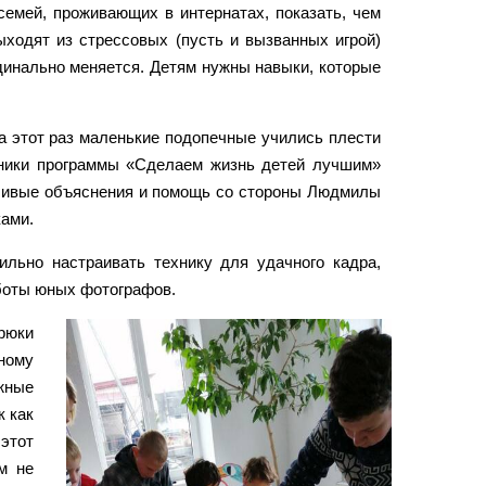
емей, проживающих в интернатах, показать, чем
выходят из стрессовых (пусть и вызванных игрой)
динально меняется. Детям нужны навыки, которые
а этот раз маленькие подопечные учились плести
дники программы «Сделаем жизнь детей лучшим»
еливые объяснения и помощь со стороны Людмилы
ками.
ильно настраивать технику для удачного кадра,
аботы юных фотографов.
брюки
ному
ажные
к как
 этот
м не