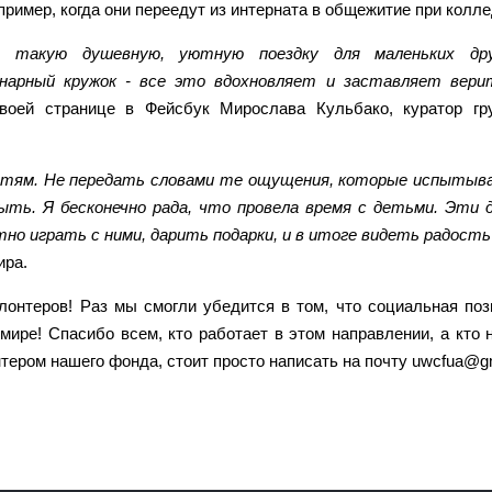
пример, когда они переедут из интерната в общежитие при колл
им такую душевную, уютную поездку для маленьких дру
инарный кружок - все это вдохновляет и заставляет вери
воей странице в Фейсбук Мирослава Кульбако, куратор гр
детям. Не передать словами те ощущения, которые испытыв
быть. Я бесконечно рада, что провела время с детьми. Эти 
но играть с ними, дарить подарки, и в итоге видеть радость
ира.
лонтеров! Раз мы смогли убедится в том, что социальная поз
ире! Спасибо всем, кто работает в этом направлении, а кто 
тером нашего фонда, стоит просто написать на почту uwcfua@g