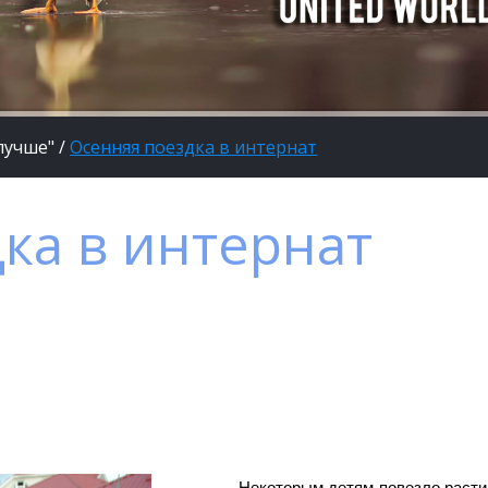
лучше"
/
Осенняя поездка в интернат
ка в интернат
Некоторым детям повезло расти