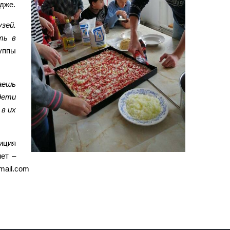
едже.
зей.
ть в
уппы
аешь
дети
 в их
иция
нет –
mail.com