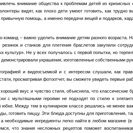
ривлечь внимание общества к проблемам детей из кризисных с
волонтеры видят, как плохо дети умеют готовить, как трудно 
о привычную помощь, а именно передачи вещей и подарков, кар
о команд – важно уделить внимание детям разного возраста. Н
т резинок и станков для плетения браслетов закупили сотру
х культур». Не у всех получалось с первой попытки, но терп
ю демонстрировали украшения, изготовленные собственными ру
тографией и видеосъемкой и с интересом слушали, как прав
стати, просматривая фотоотчет, вы сможете увидеть первые р
хороший вкус и чувство стиля, объясняла, что классические 
оски с мультяшными героями не подходят по стилю к элегант
ой юбке. Между тем в кулинарном классе решались не менее в
ды, готовить пиццу. Эти блюда доступны для приготовления, та
 а необходимые ингредиенты легко найти в любом магазине (в
емся, что знания несложных рецептов поможет воспитанника