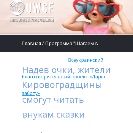
Главная
/
Программа "Шагаем в
страну Здоровье"
/
Всеукраинский
Надев очки, жители
благотворительный проект «Дарю
Кировоградщины
заботу»
смогут читать
внукам сказки