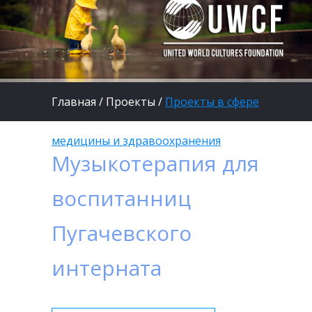
Главная
/
Проекты
/
Проекты в сфере
медицины и здравоохранения
Музыкотерапия для
воспитанниц
Пугачевского
интерната