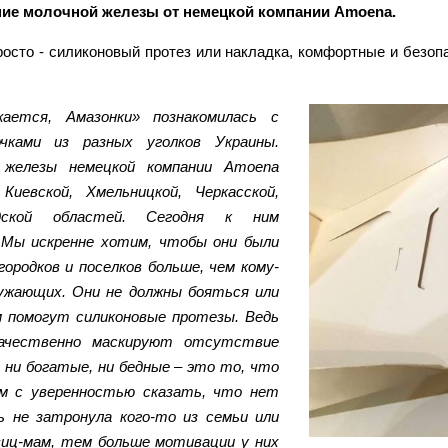
ние молочной железы от немецкой компании Amoena.
осто - силиконовый протез или накладка, комфортные и безоп
ается, Амазонки» познакомилась с
чками из разных уголков Украины.
 железы немецкой компании Amoena
Киевской, Хмельницкой, Черкасской,
радской областей. Сегодня к ним
. Мы искренне хотим, чтобы они были
ородков и поселков больше, чем кому-
ружающих. Они не должны бояться или
м помогут силиконовые протезы. Ведь
качественно маскируют отсутствие
 ни богатые, ни бедные – это то, что
м с уверенностью сказать, что нет
ь не затронула кого-то из семьи или
виц-мам, тем больше мотивации у них