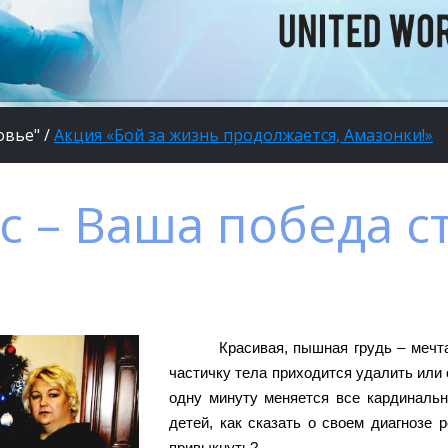
овье"
/
Акция «Бой за жизнь продолжается, Амазонки!»
с – Ваша победа с
Красивая, пышная грудь – мечта
частичку тела приходится удалить или
одну минуту меняется все кардинально
детей, как сказать о своем диагнозе 
привыкнуть?