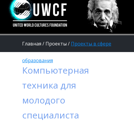
Главная
/
Проекты
/
Проекты в сфере
образования
Компьютерная
техника для
молодого
специалиста