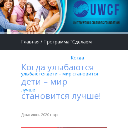
Главная
/
Программа "Сделаем
жизнь детей лучше"
/
Когда
Когда улыбаются
улыбаются дети – мир становится
дети – мир
лучше
становится лучше!
Дата: июнь 2020 года