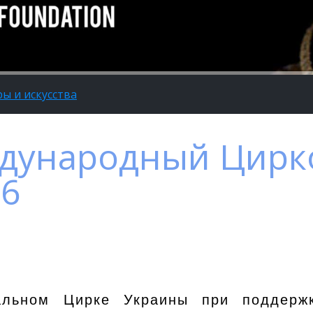
ы и искусства
дународный Цирк
16
льном Цирке Украины при поддержк