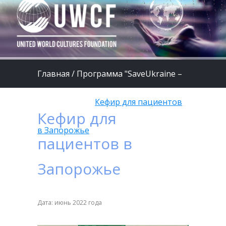
Главная
/
Программа "SaveUkraine –
путь к миру"
/
Кефир для пациентов
Кефир для
в Запорожье
пациентов в
Запорожье
Дата: июнь 2022 года