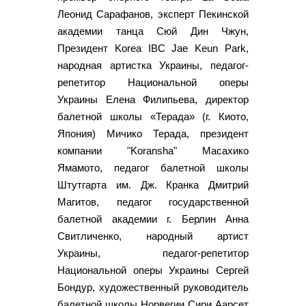
Леонид Сарафанов, эксперт Пекинской
академии танца Сюй Дин Чжун,
Президент Korea IBC Jae Keun Park,
народная артистка Украины, педагог-
репетитор Национальной оперы
Украины Елена Филипьева, директор
балетной школы «Терада» (г. Киото,
Япония) Мичико Терада, президент
компании "Koransha" Масахико
Ямамото, педагог балетной школы
Штутгарта им. Дж. Кранка Дмитрий
Магитов, педагог государственной
балетной академии г. Берлин Анна
Свитличенко, народный артист
Украины, педагог-репетитор
Национальной оперы Украины Сергей
Бондур, художественный руководитель
балетной школы Норвегии Сири Аарсет