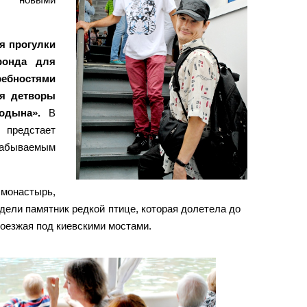
я прогулки
фонда для
ебностями
я детворы
одына».
В
предстает
езабываемым
 монастырь,
дели памятник редкой птице, которая долетела до
оезжая под киевскими мостами.