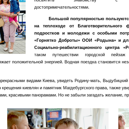
достопримечательностями.
Большой популярностью пользуютс
на теплоходе от Благотворительного 
подростков и молодежи с особыми потр
«Горнятко Доброты» ООИ «Родына» и дл
Социально-реабилитационного центра «Р
таком путешествии городской пейзаж 
яжает положительной энергией. Водная поездка становится н
прекрасными видами Киева, увидеть Родину-мать, Выдубицкий
 крещения киевлян и памятник Магдебургского права, также уви
и, красивыми панорамами. Но не забыли загадать желание, пр