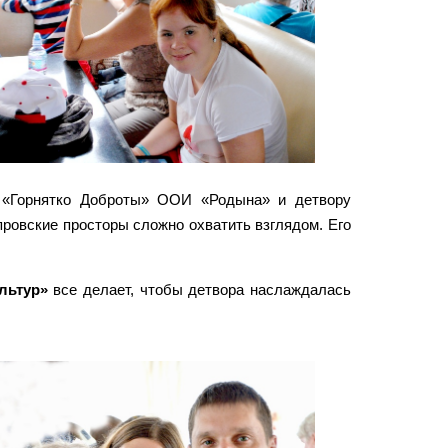
и «Горнятко Доброты» ООИ «Родына» и детвору
провские просторы сложно охватить взглядом. Его
льтур»
все делает, чтобы детвора наслаждалась