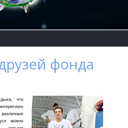
 друзей фонда
дыха, что
интересного
различные
уск можно
новыми