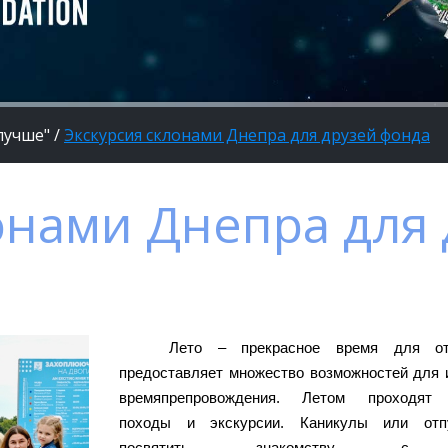
лучше"
/
Экскурсия склонами Днепра для друзей фонда
онами Днепра для
Лето – прекрасное время для от
предоставляет множество возможностей для 
времяпрепровождения. Летом проходят 
походы и экскурсии. Каникулы или отп
посвятить знакомству с 