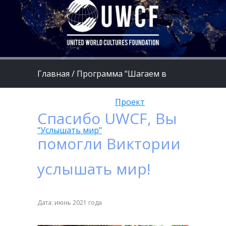
Главная
/
Программа "Шагаем в
страну Здоровья"
/
Проект
Спасибо UWCF, Вы
"Услышать мир"
помогли Виктории
услышать мир!
Дата: июнь 2021 года