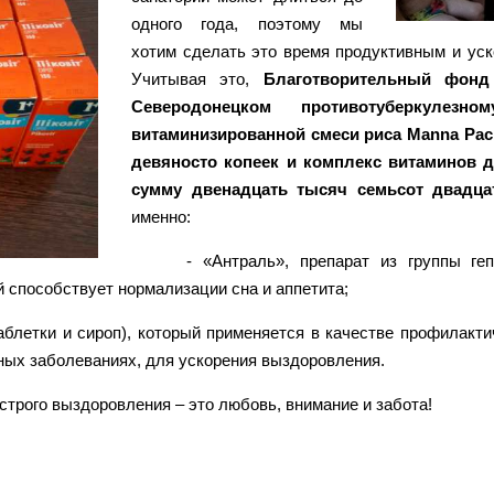
одного года, поэтому мы
хотим сделать это время продуктивным и уск
Учитывая это,
Благотворительный фонд
Северодонецком противотуберкуле
витаминизированной смеси риса Manna Pac
девяносто копеек и комплекс витаминов 
сумму двенадцать тысяч семьсот двадца
именно:
- «Антраль», препарат из группы ге
й способствует нормализации сна и аппетита;
блетки и сироп), который применяется в качестве профилактич
ных заболеваниях, для ускорения выздоровления.
трого выздоровления – это любовь, внимание и забота!