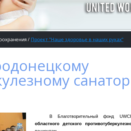
воохранения
/
Проект "Наше здоровье в наших руках"
родонецкому
кулезному санато
В Благотворительный фонд UWC
областного детского противотуберкулезн
пациентам.