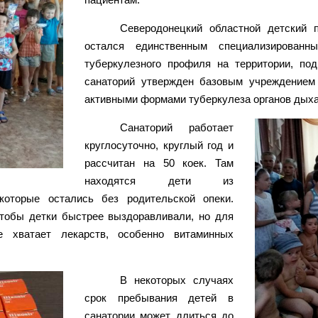
Северодонецкий областной детский п
остался единственным специализированн
туберкулезного профиля на территории, под
санаторий утвержден базовым учреждением 
активными формами туберкулеза органов дыха
Санаторий работает
круглосуточно, круглый год и
рассчитан на 50 коек. Там
находятся дети из
которые остались без родительской опеки.
чтобы детки быстрее выздоравливали, но для
е хватает лекарств, особенно витаминных
В некоторых случаях
срок пребывания детей в
санатории может длиться до