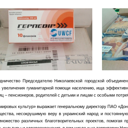
удничество Председателю Николаевской городской объедине
ля увеличения гуманитарной помощи населению, ища эффективн
ц – пенсионеров, родителей с детьми и лицам с особыми потр
ировых культур» выражает генеральному директору ПАО «Дон
щества, несокрушимую веру в украинский народ и постоянную
ожество различных благотворительных проектов, помогая 
культуры и здравоохранения, в том числе и на территории Ник