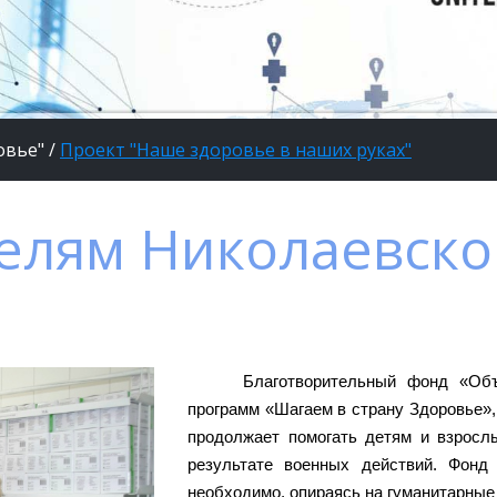
овье"
/
Проект "Наше здоровье в наших руках"
елям Николаевско
Благотворительный фонд «Об
программ «Шагаем в страну Здоровье»
продолжает помогать детям и взросл
результате военных действий. Фонд 
необходимо, опираясь на гуманитарны