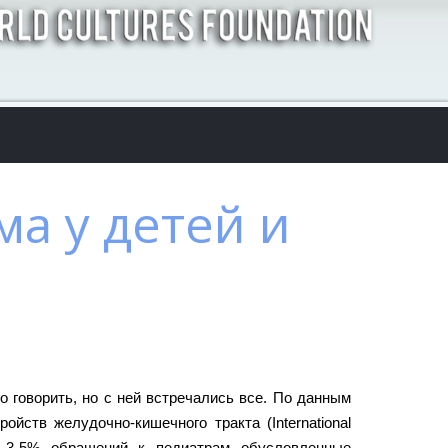
а у детей и
 говорить, но с ней встречались все. По данным
йств желудочно-кишечного тракта (International
ers), 3-5% обращений к педиатрам обусловленные