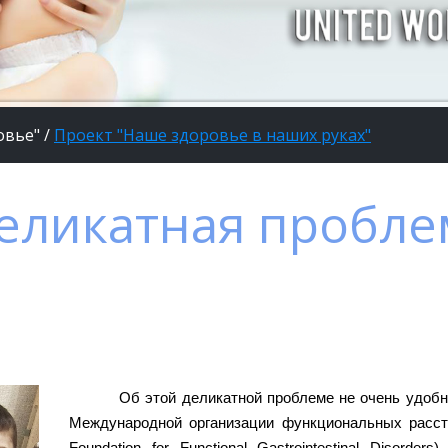
овье"
/
Проект "Наше здоровье в наших руках"
еликатная проблем
Об этой деликатной проблеме не очень удобно
Международной организации функциональных расстро
Foundation for Functional Gastrointestinal Disord