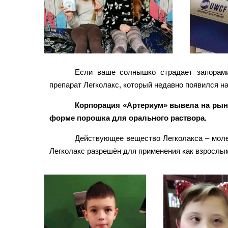
Если ваше солнышко страдает запорами
препарат Легколакс, который недавно появился н
Корпорация «Артериум» вывела на рыно
форме порошка для орального раствора.
Действующее вещество Легколакса – моле
Легколакс разрешён для применения как взрослым,