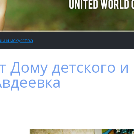
ы и искусства
т Дому детского и
Авдеевка