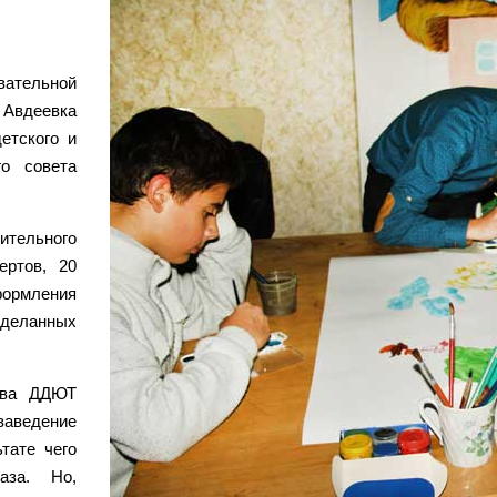
вательной
Авдеевка
етского и
го совета
ительного
ертов, 20
формления
сделанных
ива ДДЮТ
заведение
тате чего
аза. Но,