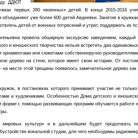
году ДДЮТ
ужках первых 280 «военных» детей. В конце 2015-2016 уче
ки объединяют уже более 600 детей Авдеевки. Занятия в кружка
отвлечь детей от военных потрясений и утрат, поддержать их пс
ньевна провела обширную экскурсию заведением, каждый ка
го и юношеского творчества нельзя встретить два одинаковых 
 орнаментами или сюжетами собственноручно руководителями 
гое дерево на стене, которое имеет свою историю. От посто
– на месте этой трещины появилось замечательное дерево ка
ужок, в постановках которого принимают участие не только 
тами и художниками. Особенностью Дома детского и юношеског
вой форме с помощью развивающих программ обучаются работе
уры.
е мировых культур» и в дальнейшем будет продолжать п
бустройстве вокальной студии, для чего необходимы радиомикр