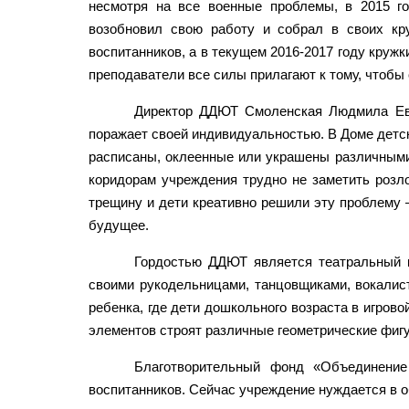
несмотря на все военные проблемы, в 2015 
возобновил свою работу и собрал в своих кр
воспитанников, а в текущем 2016-2017 году круж
преподаватели все силы прилагают к тому, чтобы 
Директор ДДЮТ Смоленская Людмила Евге
поражает своей индивидуальностью. В Доме детско
расписаны, оклеенные или украшены различными
коридорам учреждения трудно не заметить розло
трещину и дети креативно решили эту проблему 
будущее.
Гордостью ДДЮТ является театральный кр
своими рукодельницами, танцовщиками, вокалис
ребенка, где дети дошкольного возраста в игро
элементов строят различные геометрические фиг
Благотворительный фонд «Объединени
воспитанников. Сейчас учреждение нуждается в о