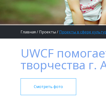
Главная
/
Проекты
/
Проекты в сфере культур
UWCF помогае
творчества г. 
Смотреть фото