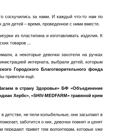
то соскучились за нами. И каждый что-то нам по
к для детей – время, проведенное с ними вместе.
гурки из пластилина и изготавливать изделия. К
ких товаров ...
нимали, а некоторые девочки захотели на ручках
министрацией интерната, выбрали детей, которым
ского Городского Благотворительного фонда
обы привезли ещё.
Шагаем в страну Здоровье» БФ «Объединение
Индиан Хербс», «SHIV-MEDFARM» травяной крем
к в детстве, не пели колыбельные, они засыпают в
 помогает, заботится о них, девочки помнят и ценят
ами передают привет тем волонтерам, которые уже