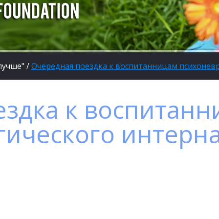
лучше"
/
Очередная поездка к воспитанницам психонев
ездка к воспитанн
гического интерн