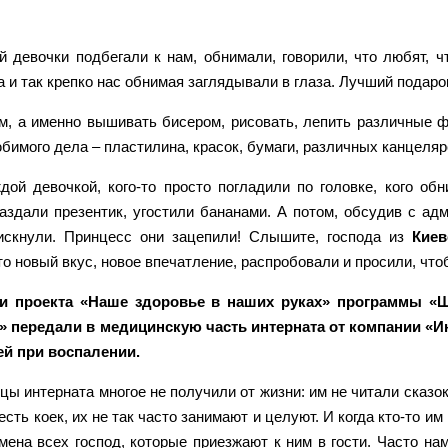
 девочки подбегали к нам, обнимали, говорили, что любят, ч
 и так крепко нас обнимая заглядывали в глаза. Лучший подаро
, а именно вышивать бисером, рисовать, лепить различные фи
имого дела – пластилина, красок, бумаги, различных канцелярс
дой девочкой, кого-то просто погладили по головке, кого об
аздали презентик, угостили бананами. А потом, обсудив с ад
искнули. Принцесс они зацепили! Слышите, господа из
Киев
это новый вкус, новое впечатление, распробовали и просили, чт
и проекта «Наше здоровье в наших руках» программы «
» передали в медицинскую часть интерната от компании «
ей при воспалении.
цы интерната многое не получили от жизни: им не читали сказо
сть коек, их не так часто занимают и целуют. И когда кто-то им
мена всех господ, которые приезжают к ним в гости. Часто н