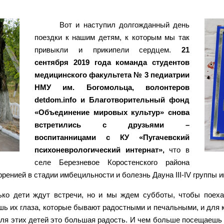
Вот и наступил долгожданный день
поездки к нашим детям, к которым мы так
привыкли и прикипели сердцем.
21
сентября 2019 года команда студентов
медицинского факультета № 3 педиатрии
НМУ им. Богомольца, волонтеров
detdom.info и Благотворительный фонд
«Объединение мировых культур» снова
встретились с друзьями –
воспитанницами с КУ «Пугачевский
психоневрологический интернат»,
что в
селе Березневое Коростенского района
ренией в стадии имбецильности и болезнь Дауна III-IV группы 
лько дети ждут встречи, но и мы ждем субботы, чтобы поех
шь их глаза, которые бывают радостными и печальными, и для к
 для этих детей это большая радость. И чем больше посещаешь