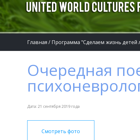
Главная
/
Программа "Сделаем жизнь детей 
Очередная по
психоневроло
Дата: 21 сентября 2019 года
Смотреть фото