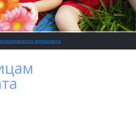
рологического интерната
ицам
ата