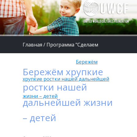
Главная
/
Программа "Сделаем
жизнь детей лучше"
/
Бережём
Бережём хрупкие
хрупкие ростки нашей дальнейшей
ростки нашей
жизни – детей
дальнейшей жизни
– детей