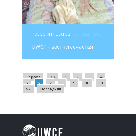
НОВОСТИ ПРОЕКТОВ
- 31.03.21 15:00
UWCF – вестник счастья!
Первая
<<
1
2
3
4
5
6
7
8
9
10
11
>>
Последняя