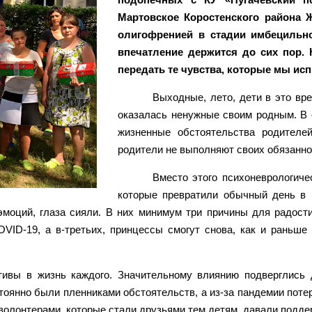
Мартовское Коростенского района 
олигофренией в стадии имбецильно
впечатление держится до сих пор. 
передать те чувства, которые мы и
Выходные, лето, дети в это вре
оказалась ненужные своим родным. В 
жизненные обстоятельства родителе
родители не выполняют своих обязанно
Вместо этого психоневрологиче
которые превратили обычный день в 
моций, глаза сияли. В них минимум три причины для радости
VID-19, а в-третьих, принцессы смогут снова, как и раньше
тивы в жизнь каждого. Значительному влиянию подверглись 
тоянно были пленниками обстоятельств, а из-за пандемии поте
волонтерами, которые стали друзьями тем детям, давали поддер