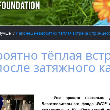
лучше"
/
Наконец невероятно тёплая встреча с принцес
оятно тёплая встр
осле затяжного к
Уже прошло несколько д
Благотворительного фонда UWCF и
подопечных с КУ «Пугачевский пс