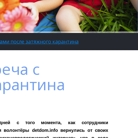
сами после затяжного карантина
еча с
арантина
ней с того момента, как сотрудники
 волонтёры detdom.info вернулись от своих
ихоневрологический интернат», что в селе