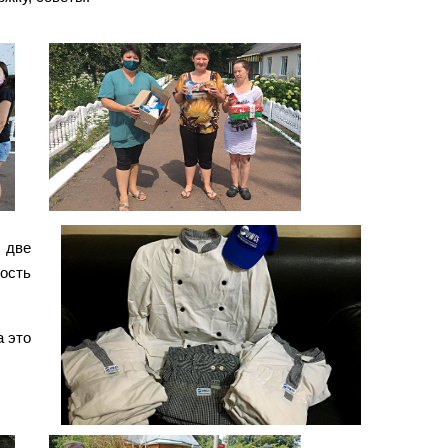
о две
ость
а это