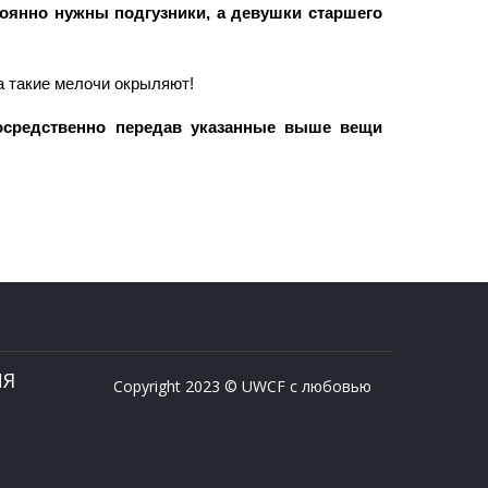
тоянно нужны подгузники, а девушки старшего
а такие мелочи окрыляют!
осредственно передав указанные выше вещи
ИЯ
Copyright 2023 © UWCF с любовью