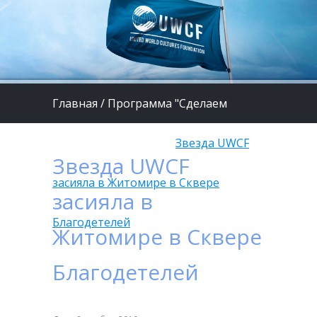
Главная
/
Программа "Сделаем
жизнь детей лучше"
/
Звезда UWCF
Звезда UWCF
засияла в Житомире в Сквере
засияла в
Благодетелей
Житомире в Сквере
Благодетелей