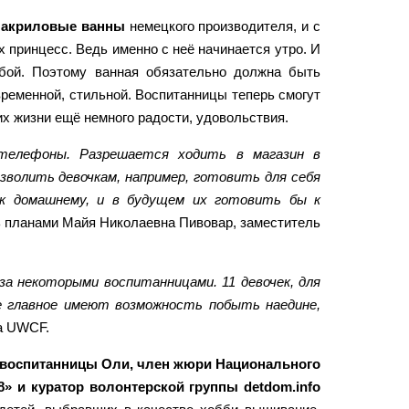
е акриловые ванны
немецкого производителя, и с
 принцесс. Ведь именно с неё начинается утро. И
обой. Поэтому ванная обязательно должна быть
овременной, стильной. Воспитанницы теперь смогут
их жизни ещё немного радости, удовольствия.
 телефоны. Разрешается ходить в магазин в
зволить девочкам, например, готовить для себя
 к домашнему, и в будущем их готовить бы к
сь планами Майя Николаевна Пивовар, заместитель
а некоторыми воспитанницами. 11 девочек, для
ое главное имеют возможность побыть наедине,
а UWCF.
я воспитанницы Оли, член жюри Национального
» и куратор волонтерской группы detdom.info