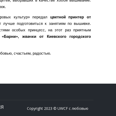
детей, выбравших в качестве хобби вышивание.
рок.
ировых культур» передал
цветной принтер от
т лучше подготовиться к занятиям по вышивке.
стями особых принцесс, на этот раз приятным
«Барни», жвачки от Киевского городского
бовью, счастьем, радостью.
ИЯ
Copyright 2023 © UWCF с любовью