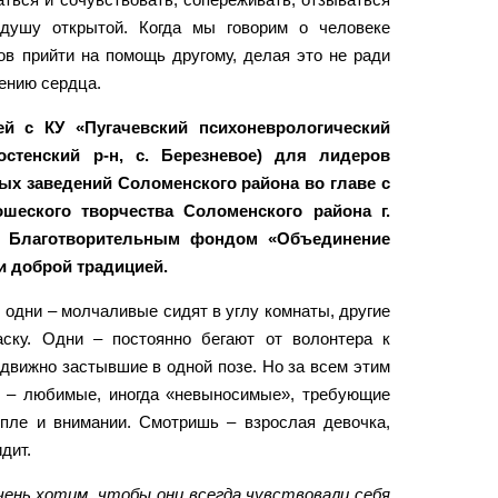
душу открытой. Когда мы говорим о человеке
тов прийти на помощь другому, делая это не ради
лению сердца.
й с КУ «Пугачевский психоневрологический
остенский р-н, с. Березневое) для лидеров
ых заведений Соломенского района во главе с
шеского творчества Соломенского района г.
 и Благотворительным фондом «Объединение
и доброй традицией.
 одни – молчаливые сидят в углу комнаты, другие
ску. Одни – постоянно бегают от волонтера к
одвижно застывшие в одной позе. Но за всем этим
е – любимые, иногда «невыносимые», требующие
пле и внимании. Смотришь – взрослая девочка,
дит.
чень хотим, чтобы они всегда чувствовали себя