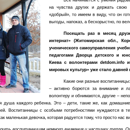
на чувства других и держать свою 
«добрый», то имеем в виду, что он го
выгоды, напоказ, а бескорыстно, по ве
Посещать раз в месяц друзе
интернат» (Житомирская обл., Кор
ученического самоуправления учебн
педагогами Дворца детского и юно
Киева с волонтерами detdom.info
мировых культур» уже стало давней 
Какие они разные воспитанницы:
– активно борются за внимание и ла
волонтеру и обнимаются, другие – неп
я душа каждого ребенка. Это – дети, такие же, как домашни
дней. Воспитанницы с особыми потребностями нуждаются в те
ак маленькая девочка, которая радуется тому, что просто нас ви
арить воспитанницам немного внимания и частичку тепла. О