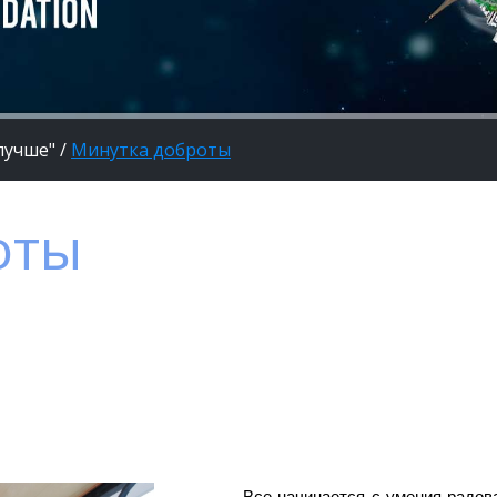
лучше"
/
Минутка доброты
оты
Все начинается с умения радова