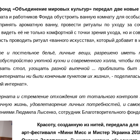
 фонд «Объединение мировых культур» передал две новы
ната и работников Фонда обустроить ванную комнату для особых
ринять ароматную ванну, провести ритуалы по уходу за с
видеть её не только комфортной с точки зрения ухода, но и с
сть проводить ритуал «ванного искусства», который добавит в 
ое и постельное бельё, личные вещи, разрешено иметь
а обустройство уютной кухни и современного холла, чтобы по
ывать стол, угощать разной выпечкой ... приблизить быт
интернаты ни были конечным пунктом их жизни»
, - поделила
й интернат».
ерната и стремление отхождения от тотального контроля з
ичную жизнь, удовлетворение личных потребностей, и сам
лениями Людмила Лысенко, сотрудник Благотворительного фонд
Красоту, созданную из нитей, передала дл
арт-фестиваля «Мини Мисс и Мистер Украина 2018