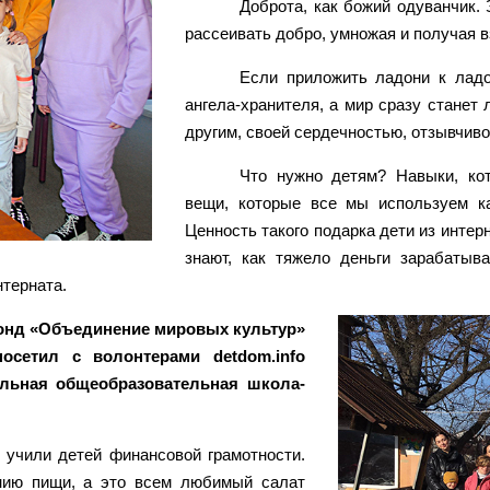
Доброта, как божий одуванчик.
рассеивать добро, умножая и получая 
Если приложить ладони к ладо
ангела-хранителя, а мир сразу станет
другим, своей сердечностью, отзывчив
Что нужно детям? Навыки, кот
вещи, которые все мы используем ка
Ценность такого подарка дети из интер
знают, как тяжело деньги зарабатыв
нтерната.
онд «Объединение мировых культур»
посетил с волонтерами detdom.info
льная общеобразовательная школа-
ы учили детей финансовой грамотности.
ению пищи, а это всем любимый салат