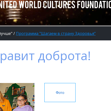
лучше"
/
Программа "Шагаем в страну Здоровья"
равит доброта!
Фото