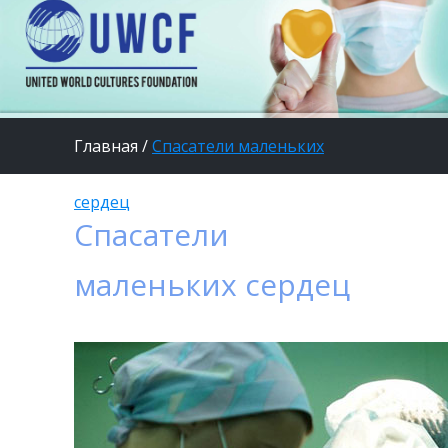
Главная
/
Спасатели маленьких
сердец
Спасатели
маленьких сердец