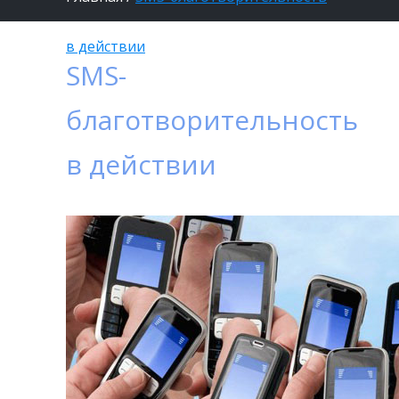
в действии
SMS-
благотворительность
в действии