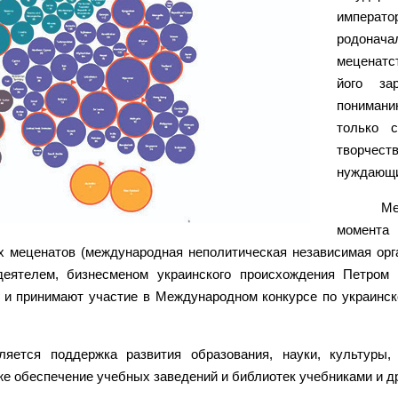
император
родонача
меценатст
його за
понимани
только 
творчеств
нуждающи
Ме
момента 
х меценатов (международная неполитическая независимая орг
деятелем, бизнесменом украинского происхождения Петром
 и принимают участие в Международном конкурсе по украинск
ляется поддержка развития образования, науки, культуры
же обеспечение учебных заведений и библиотек учебниками и др