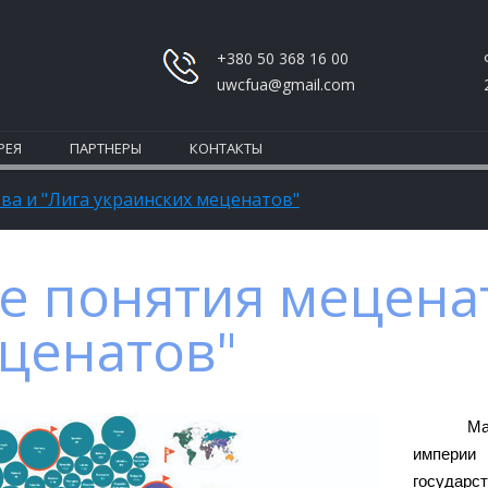
+380 50 368 16 00
uwcfua@gmail.com
РЕЯ
ПАРТНЕРЫ
КОНТАКТЫ
ва и "Лига украинских меценатов"
 понятия меценат
ценатов"
Ма
империи
государс