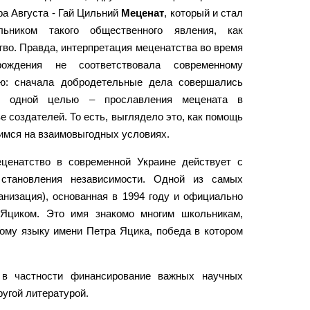
а Августа - Гай Цильний
Меценат
, который и стал
льником такого общественного явления, как
во. Правда, интерпретация меценатства во время
рождения не соответствовала современному
ю: сначала добродетельные дела совершались
с одной целью – прославления мецената в
е создателей. То есть, выглядело это, как помощь
мся на взаимовыгодных условиях.
ценатство в современной Украине действует с
становления независимости. Одной из самых
анизация), основанная в 1994 году и официально
 Яциком. Это имя знакомо многим школьникам,
ому языку имени Петра Яцика, победа в котором
, в частности финансирование важных научных
угой литературой.